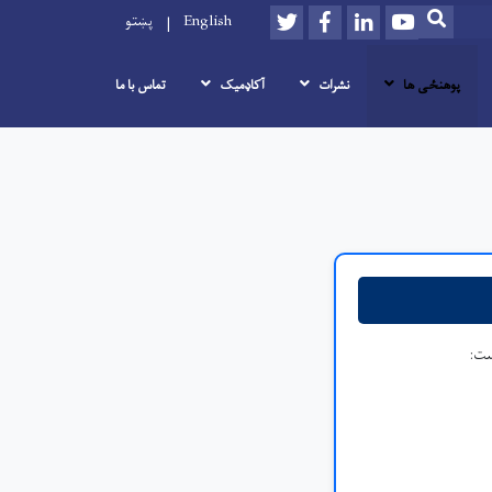
Twitter
Facebook
LinkedIn
Youtube
SEARCH
English
پښتو
پوهنځی ها
نشرات
آکاډمیک
تماس با ما
ست: