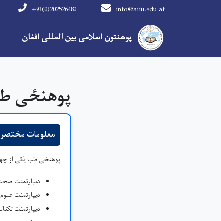
+93(0)202526480
info@aiiu.edu.af
مینوی اصلی
پوهنتون اسلامی بین المللی افغان
پوهنځی ط
معلومات مختصر 
پوهنځی طب یکی از چهار 
دیپارتمنت صحت 
دیپارتمنت علوم 
دیپارتمنت تکنال