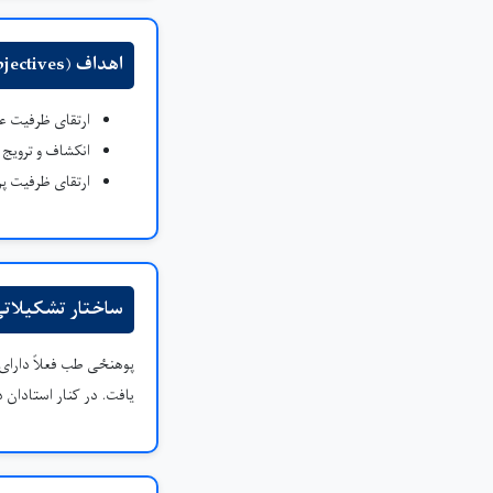
اهداف (Objectives)
ارتقای ظرفیت 
انکشاف و ترویج 
ارتقای ظرفیت پ
ساختار تشکیلات
پوهنځی طب فعلاً دارای 
یافت. در کنار استادان