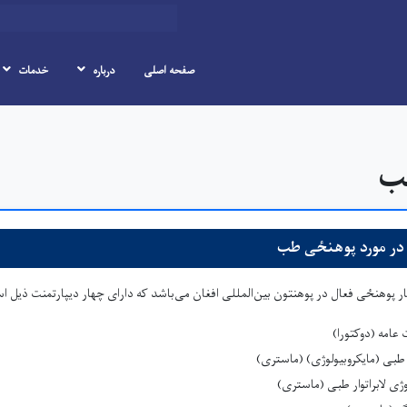
Search
صفحه اصلی
درباره
خدمات
Skip to main content
ب
در مورد پوهنځی طب
پوهنځی فعال در پوهنتون بین‌المللی افغان می‌باشد که دارای چهار دیپارتمنت ذیل ا
عامه (دوکتورا)
طبی (مایکروبیولوژی) (ماستری)
وژی لابراتوار طبی (ماستری)