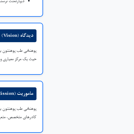
دیپارتمنت نرسن
دیدگاه (Vision)
پوهنځی طب پوهنتون بین
حیث یک مرکز معیاری و 
ماموریت (Mission)
پوهنځی طب پوهنتون بین
کادرهای متخصص، متعهد 