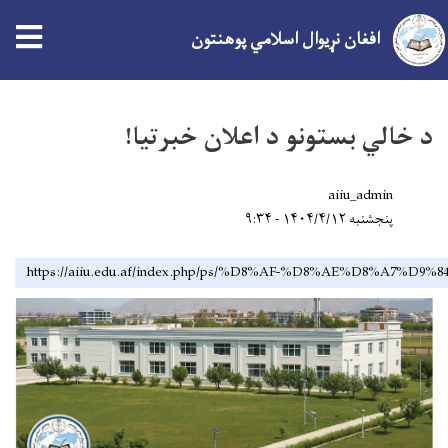
افغان نړیوال اسلامي پوهنتون
اصلي
منځپانګه
د خالي بستونو د اعلان خبرتیا!
دانګل
aiiu_admin
پنجشنبه ۱۴۰۴/۴/۱۲ - ۹:۳۴
https://aiiu.edu.af/index.php/ps/%D8%AF-%D8%AE%D8