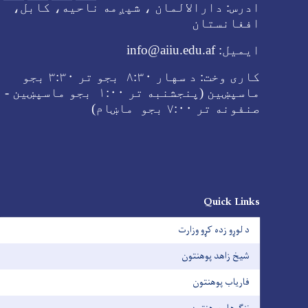
ادرس:
دارالالمان ، شپږمه ناحیه، کابل،
افغانستان
ایمیل:
info@aiiu.edu.af
کاری وخت:
د سهار
۸:۳۰ بجو تر
۳:۳۰ بجو
ماسپښین (پنجشنبه تر ۱:۰۰ بجو ماسپښین -
صنفونه تر
۷:۰۰ بجو ماښام
)
Quick Links
د لوړو زده کړو وزارت
شیخ زاهد پوهنتون
فاریاب پوهنتون