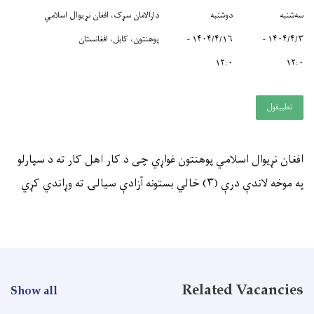
سه‌شنبه
دوشنبه
دارالامان سړک، افغان نړیوال اسلامي
۱۴۰۴/۴/۳ -
۱۴۰۴/۴/۱۶ -
پوهنتون، کابل، افغانستان
۱۲:۰
۱۲:۰
تطبيقول
افغان نړیوال اسلامي پوهنتون غواړي چی د کار اهل کار ته د سپارلو
په موخه لاندې درې (۳) خالي بستونه آزادې سیالۍ ته وړاندي کړي
Related Vacancies
Show all