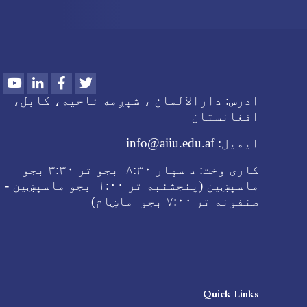
Youtube
LinkedIn
Facebook
Twitter
ادرس:
دارالالمان ، شپږمه ناحیه، کابل،
افغانستان
ایمیل:
info@aiiu.edu.af
کاری وخت:
د سهار
۸:۳۰ بجو تر
۳:۳۰ بجو
ماسپښین (پنجشنبه تر ۱:۰۰ بجو ماسپښین -
صنفونه تر
۷:۰۰ بجو ماښام
)
Quick Links