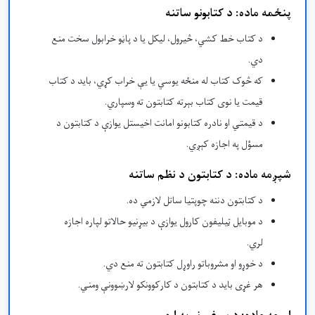
پنځمه ماده: د کتابونو ساتنه
د کتاب خط کشي، څیرول، لیکل یا د پاڼو خرابول سخت منع
دي.
که څوک کتاب له منځه یوسي یا یې خراب کړي، باید د کتاب
قیمت یا نوی کتاب بېرته کتابتون ته وسپاري.
د قیمتي او نادره کتابونو امانت اخیستل یوازې د کتابتون د
مسؤل په اجازه کېږي.
شپږمه ماده: د کتابتون د نظم ساتنه
د کتابتون دننه چوپتیا ساتل لازمي ده.
د موبایل ټیلیفون کارول یوازې د بیړنیو حالاتو لپاره اجازه
لري.
د خوړو او مشروباتو راوړل کتابتون ته منع دي.
هر غړی باید د کتابتون د کارکوونکو لارښوونې ومني.