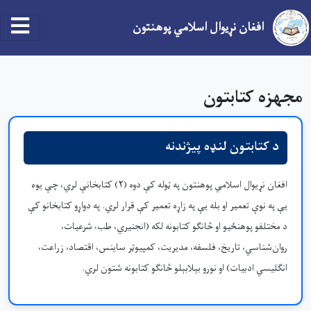
افغان نړیوال اسلامي پوهنتون
اصلي منځپانګه دانګل
مجهزه کتابتون
د کتابتون لنډه پیژندنه
افغان نړیوال اسلامي پوهنتون په ټوله کې دوه (۲) کتابخانې لري، چې یوه
یې په نوې تعمير او بله یې په زاړه تعمير کې قرار لري. په دواړو کتابخانو کې
د مختلفو پوهنځیو او څانګو کتابونه لکه (انجنیري، طب، شرعیات،
روان‌شناسي، تاریخ، فلسفه، مدیریت، کمپیوټر ساینس، اقتصاد، زراعت،
انګلیسي ادبیات) او نورو بېلابېلو څانګو کتابونه شتون لري.