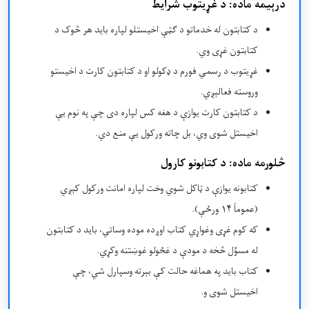
درېیمه ماده: د غړيتوب شرایط
د کتابتون له خدماتو د ګټې اخیستلو لپاره باید هر څوک د
کتابتون غړی وي.
غړیتوب د رسمي فورم د ډکولو او د کتابتون کارت د اخیستو
وروسته فعالېږي.
د کتابتون کارت یوازې د هغه کس لپاره دی چې په نوم یې
اخیستل شوی وي، بل چاته ورکول یې منع دي.
څلورمه ماده: د کتابونو کارول
کتابونه یوازې د ټاکل شوي وخت لپاره امانت ورکول کېږي
(عموماً ۱۴ ورځې).
که کوم غړی وغواړي کتاب اوږده موده وساتي، باید د کتابتون
له مسؤل څخه د مودې د غځولو غوښتنه وکړي.
کتاب باید په هماغه حالت کې بېرته وسپارل شي، چې
اخیستل شوی و.