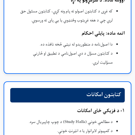
اوومه ماده: د سرغړونو په اړه
که غړی د کتابتون اصولو ته پام ونه کړي، کتابتون مسئول حق
لري چې د هغه غړیتوب وځنډوي یا یې پای ته ورسوي.
اتمه ماده: پایلي احکام
دا اصول‌نامه د منظورېدو له نېټې څخه نافذه ده.
د کتابتون مسؤل د دې اصول‌نامې د تطبیق او څارنې
مسؤلیت لري.
کتابتون امکانات
۱- د فزیکي ځای امکانات
د مطالعې خونې (Study Halls) د چوپ چاپېریال سره.
د کمپیوټر لابراتوار یا د انټرنټ خونې.