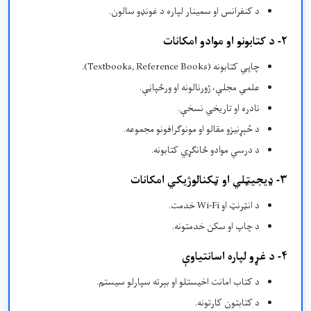
د کنفرانس او سمینار لپاره د غونډو سالون.
۲- د کتابونو او موادو امکانات
چاپي کتابونه (Textbooks, Reference Books).
علمي مجلې، ژورنالونه او ورځپاڼې.
نادره او تاریخي نسخې.
د څېړنیزو مقالو او مونوګرافونو مجموعه.
د درسي موادو ځانګړي کتابونه.
۳- ډیجیټلي او ټکنالوژیکي امکانات
د انټرنټ او Wi-Fi خدمت.
د چاپ او سکن خدمتونه.
۴- د غړو لپاره اسانتیاوې
د کتاب امانت اخیستلو او بېرته سپارلو سیستم.
د کتابتون کارتونه.