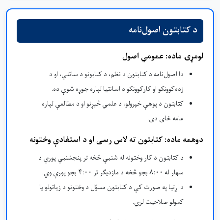
د کتابتون اصول‌نامه
لومړۍ ماده: عمومي اصول
دا اصول‌نامه د کتابتون د نظم، د کتابونو د ساتنې، او د
زده‌کوونکو او کارکوونکو د اسانتیا لپاره جوړه شوې ده.
کتابتون د پوهې خپرولو، د علمي څېړنو او د مطالعې لپاره
عامه ځای دی.
دوهمه ماده: کتابتون ته لاس رسی او د استفادې وختونه
د کتابتون د کار وختونه له شنبې څخه تر پنجشنبې پورې د
سهار له ۸:۰۰ بجو څخه د مازدیګر تر ۴:۰۰ بجو پورې وي.
د اړتیا په صورت کې د کتابتون مسؤل د وختونو د زیاتولو یا
کمولو صلاحیت لري.