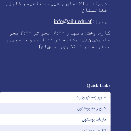
ادرس:
دارالالمان ، شپږمه ناحیه، کابل،
افغانستان
ایمیل:
info@aiiu.edu.af
کاری وخت:
د سهار
۸:۳۰ بجو تر
۳:۳۰ بجو
ماسپښین (پنجشنبه تر ۱:۰۰ بجو ماسپښین -
صنفونه تر
۷:۰۰ بجو ماښام
)
Quick Links
د لوړو زده کړو وزارت
شیخ زاهد پوهنتون
فاریاب پوهنتون
ننګرهار پوهنتون