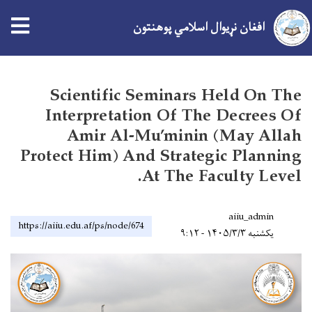
افغان نړیوال اسلامي پوهنتون
اصلي
منځپانګه
Scientific Seminars Held On The
دانګل
Interpretation Of The Decrees Of
Amir Al-Mu’minin (May Allah
Protect Him) And Strategic Planning
At The Faculty Level.
aiiu_admin
https://aiiu.edu.af/ps/node/674
یکشنبه ۱۴۰۵/۳/۳ - ۹:۱۲