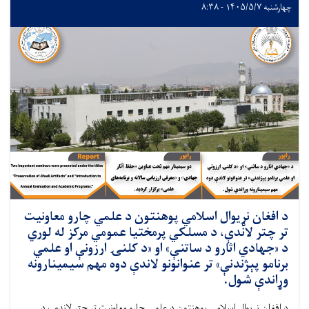
چهارشنبه ۱۴۰۵/۵/۷ - ۸:۳۸
د افغان نړیوال اسلامي پوهنتون د علمي چارو معاونیت
تر چتر لاندې، د مسلکي پرمختیا عمومي مرکز له لوري
د «جهادي اثارو د ساتنې» او «د کلنۍ ارزونې او علمي
برنامو پېژندنې» تر عنوانونو لاندې دوه مهم سیمینارونه
وړاندې شول.
د افغان نړیوال اسلامي پوهنتون د علمي چارو معاونیت تر چتر لاندې، د