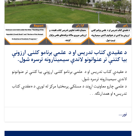
د عقیدې کتاب تدریس او د علمي برنامو کلنۍ ارزونې
بیا کتنې تر عنوانونو لاندې سیمینارونه ترسره شول.
د عقیدې کتاب تدریس او د علمي برنامو کلنۍ ارزونې بیا کتنې تر عنوانونو
لاندې سیمینارونه ترسره شول.
د علمي چارو معاونیت اړوند د مسلکي پرمختیا مرکز له لورې د «عقدې کتاب
تدریس» او همدارنګه. . .
نور...