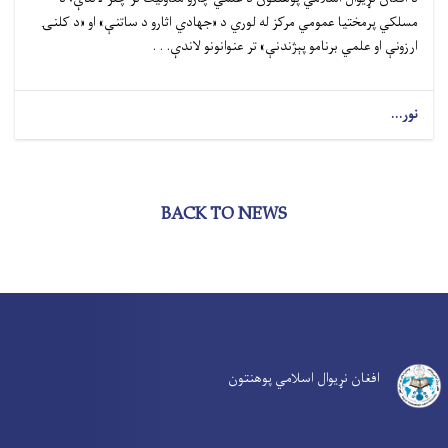
مسلکي پرمختیا عمومي مرکز له لوري د «جهادي اثارو د ساتنې» او «د کلنۍ
ارزونې او علمي برنامو پېژندنې» تر عنوانونو لاندې. . .
نور...
BACK TO NEWS
افغان نړیوال اسلامي پوهنتون