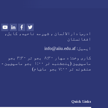
Youtube
LinkedIn
Facebook
Twitter
ادرس:
دارالالمان ، شپږمه ناحیه، کابل،
افغانستان
ایمیل:
info@aiiu.edu.af
کاری وخت:
د سهار
۸:۳۰ بجو تر
۳:۳۰ بجو
ماسپښین (پنجشنبه تر ۱:۰۰ بجو ماسپښین -
صنفونه تر
۷:۰۰ بجو ماښام
)
Quick Links