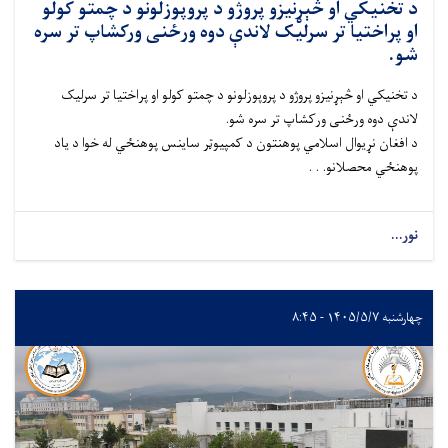
د تخنیکي او څېړنیزو پروژو د پروپوزلونو د چمتو کولو
او پراختیا تر سرلیک لاندې دوه ورځنی ورکشاپ تر سره
شو.
د تخنیکي او څېړنیزو پروژو د پروپوزلونو د چمتو کولو او پراختیا تر سرلیک
لاندې دوه ورځنی ورکشاپ تر سره شو.
د افغان نړیوال اسلامي پوهنتون د کمپیوټر ساینس پوهنځي له خوا د یاد
پوهنځي محصلانو. . .
نور...
چهارشنبه ۱۴۰۵/۵/۷ - ۸:۴۵