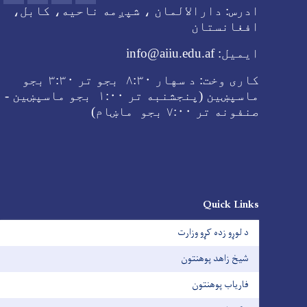
ادرس:
دارالالمان ، شپږمه ناحیه، کابل،
افغانستان
ایمیل:
info@aiiu.edu.af
کاری وخت:
د سهار
۸:۳۰ بجو تر
۳:۳۰ بجو
ماسپښین (پنجشنبه تر ۱:۰۰ بجو ماسپښین -
صنفونه تر
۷:۰۰ بجو ماښام
)
Quick Links
د لوړو زده کړو وزارت
شیخ زاهد پوهنتون
فاریاب پوهنتون