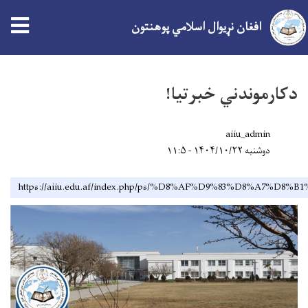
افغان نړیوال اسلامي پوهنتون
اصلي
منځپانګه
دكارموندني خبرتيا!
دانګل
aiiu_admin
دوشنبه ۱۴۰۴/۱۰/۲۲ - ۱۱:۵
https://aiiu.edu.af/index.php/ps/%D8%AF%D9%83%D8%A