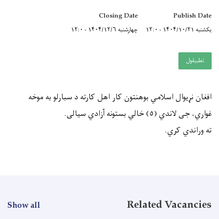
Closing Date
Publish Date
یکشنبه ۱۴۰۴/۱۰/۲۱ - ۱۲:۰
چهارشنبه ۱۴۰۴/۱۲/۶ - ۱۲:۰
تطبيقول
افغان نړيوال اسلامي بوهنتون كار اهل كارته د سبارلو به موخه
غواري، جى لاندي (٥) خالي بستونه آزادي سيالى.
ته وراندي كري.
Related Vacancies
Show all